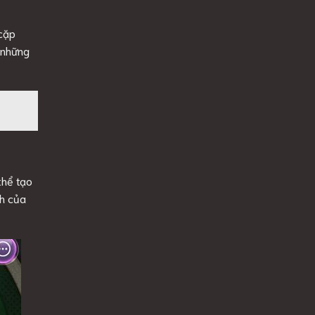
cặp
 những
hể tạo
nh của