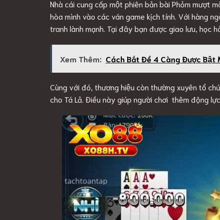
Nhà cái cung cấp một phiên bản bài Phỏm mượt mà,
hòa mình vào các ván game kịch tính. Với hàng n
tranh lành mạnh. Tại đây bạn được giao lưu, học hỏ
Xem Thêm:
Cách Bắt Đề 4 Càng Được Bậ
Cùng với đó, thương hiệu còn thường xuyên tổ chứ
cho Tá Lả. Điều này giúp người chơi thêm động lự