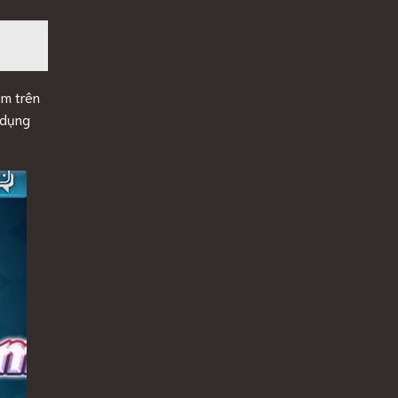
ểm trên
 dụng