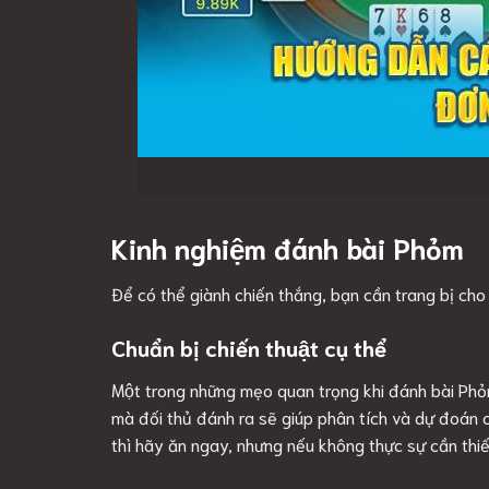
Kinh nghiệm đánh bài Phỏm
Để có thể giành chiến thắng, bạn cần trang bị cho 
Chuẩn bị chiến thuật cụ thể
Một trong những mẹo quan trọng khi đánh bài Phỏm
mà đối thủ đánh ra sẽ giúp phân tích và dự đoán 
thì hãy ăn ngay, nhưng nếu không thực sự cần thiết 