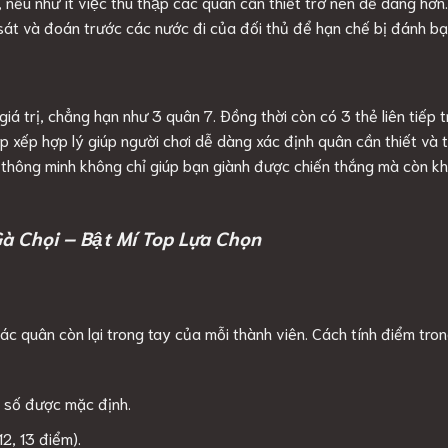
u như ít việc thu thập các quân cần thiết trở nên dễ dàng hơn
át và đoán trước các nước đi của đối thủ để hạn chế bị đánh bạ
á trị, chẳng hạn như 3 quân 7. Đồng thời còn có 3 thẻ liên tiếp 
 sắp xếp hợp lý giúp người chơi dễ dàng xác định quân cần thiết và 
 thông minh không chỉ giúp bạn giành được chiến thắng mà còn khi
̀ Chọi – Bật Mí Top Lựa Chọn
các quân còn lại trong tay của mỗi thành viên. Cách tính điểm tron
i số được mặc định.
12, 13 điểm).