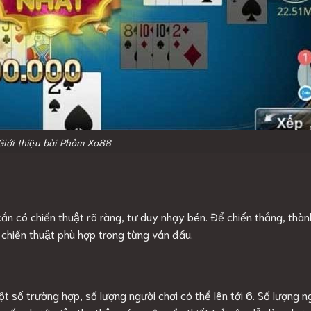
Giới thiệu bài Phỏm Xo88
ần có chiến thuật rõ ràng, tư duy nhạy bén. Để chiến thắng, thà
ng chiến thuật phù hợp trong từng ván đấu.
 một số trường hợp, số lượng người chơi có thể lên tới 6. Số lượng n