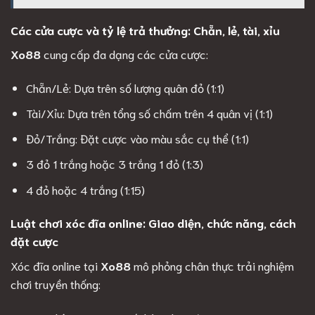
Các cửa cược và tỷ lệ trả thưởng: Chẵn, lẻ, tài, xỉu
Xo88
cung cấp đa dạng các cửa cược:
Chẵn/Lẻ: Dựa trên số lượng quân đỏ (1:1)
Tài/Xỉu: Dựa trên tổng số chấm trên 4 quân vị (1:1)
Đỏ/Trắng: Đặt cược vào màu sắc cụ thể (1:1)
3 đỏ 1 trắng hoặc 3 trắng 1 đỏ (1:3)
4 đỏ hoặc 4 trắng (1:15)
Luật chơi xóc đĩa online: Giao diện, chức năng, cách
đặt cược
Xóc đĩa online tại
Xo88
mô phỏng chân thực trải nghiệm
chơi truyền thống: