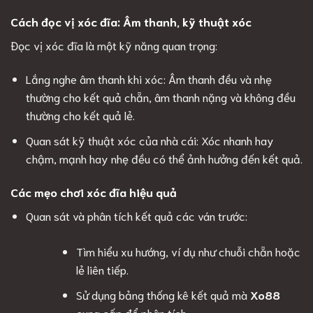
Cách đọc vị xóc đĩa: Âm thanh, kỹ thuật xóc
Đọc vị xóc đĩa là một kỹ năng quan trọng:
Lắng nghe âm thanh khi xóc: Âm thanh đều và nhẹ
thường cho kết quả chẵn, âm thanh nặng và không đều
thường cho kết quả lẻ.
Quan sát kỹ thuật xóc của nhà cái: Xóc nhanh hay
chậm, mạnh hay nhẹ đều có thể ảnh hưởng đến kết quả.
Các mẹo chơi xóc đĩa hiệu quả
Quan sát và phân tích kết quả các ván trước:
Tìm hiểu xu hướng, ví dụ như chuỗi chẵn hoặc
lẻ liên tiếp.
Sử dụng bảng thống kê kết quả mà
Xo88
cung cấp để phân tích.