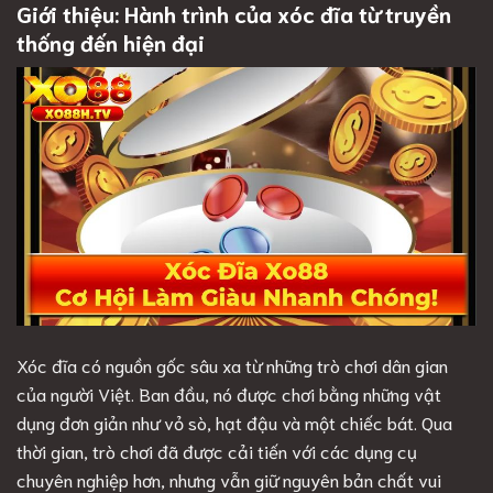
Giới thiệu: Hành trình của xóc đĩa từ truyền
thống đến hiện đại
Xóc đĩa có nguồn gốc sâu xa từ những trò chơi dân gian
của người Việt. Ban đầu, nó được chơi bằng những vật
dụng đơn giản như vỏ sò, hạt đậu và một chiếc bát. Qua
thời gian, trò chơi đã được cải tiến với các dụng cụ
chuyên nghiệp hơn, nhưng vẫn giữ nguyên bản chất vui