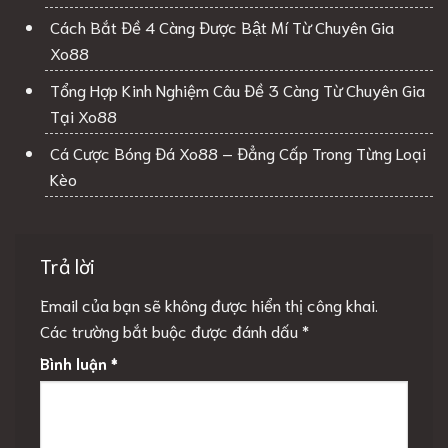
Cách Bắt Đề 4 Càng Được Bật Mí Từ Chuyên Gia
Xo88
Tổng Hợp Kinh Nghiệm Câu Đề 3 Càng Từ Chuyên Gia
Tại Xo88
Cá Cược Bóng Đá Xo88 – Đẳng Cấp Trong Từng Loại
Kèo
Trả lời
Email của bạn sẽ không được hiển thị công khai.
Các trường bắt buộc được đánh dấu
*
Bình luận
*