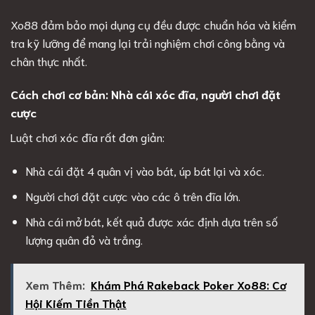
Xo88 đảm bảo mọi dụng cụ đều được chuẩn hóa và kiểm
tra kỹ lưỡng để mang lại trải nghiệm chơi công bằng và
chân thực nhất.
Cách chơi cơ bản: Nhà cái xóc đĩa, người chơi đặt
cược
Luật chơi xóc đĩa rất đơn giản:
Nhà cái đặt 4 quân vị vào bát, úp bát lại và xóc.
Người chơi đặt cược vào các ô trên đĩa lớn.
Nhà cái mở bát, kết quả được xác định dựa trên số
lượng quân đỏ và trắng.
Xem Thêm:
Khám Phá Rakeback Poker Xo88: Cơ
Hội Kiếm Tiền Thật