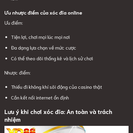
Ưu nhược điểm của xóc đĩa online
Ưu điểm:
Tiện lợi, chơi mọi lúc mọi nơi
Đa dạng lựa chọn về mức cược
Có thể theo dõi thống kê và lịch sử chơi
Nhược điểm:
Thiếu đi không khí sôi động của casino thật
Cần kết nối internet ổn định
Lưu ý khi chơi xóc đĩa: An toàn và trách
nhiệm