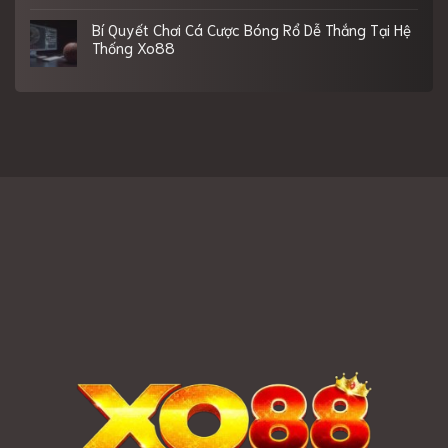
Bí Quyết Chơi Cá Cược Bóng Rổ Dễ Thắng Tại Hệ
Thống Xo88