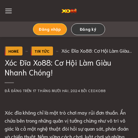
Chuyển
đến
nội
dung
Đăng nhập
Đăng ký
-
-
Xóc Đĩa Xo88: Cơ Hội Làm Giàu
HOME
TIN TỨC
Nhanh Chóng!
Xóc Đĩa Xo88: Cơ Hội Làm Giàu
Nhanh Chóng!
ĐÃ ĐĂNG TRÊN
17 THÁNG MƯỜI HAI, 2024
BỞI
CEOXO88
Xóc đĩa không chỉ là một trò chơi may rủi đơn thuần. Ẩn
chứa bên trong những quân vị tưởng chừng như vô tri vô
giác là cả một nghệ thuật đòi hỏi sự quan sát, phán đoán
và chiến thuật. Nắm vững cách chơi, luật chơi và những