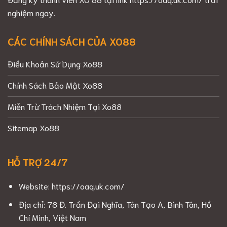
nghiệm ngay.
CÁC CHÍNH SÁCH CỦA XO88
Điều Khoản Sử Dụng Xo88
Chính Sách Bảo Mật Xo88
Miễn Trừ Trách Nhiệm Tại Xo88
Sitemap Xo88
HỖ TRỢ 24/7
Website:
https://oaq.uk.com/
Địa chỉ: 78 Đ. Trần Đại Nghĩa, Tân Tạo A, Bình Tân, Hồ
Chí Minh, Việt Nam