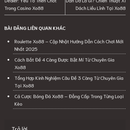
Dealer: Yếu Tố Then Chốt
Dằn Dơ Là Gì? Chiến Thuật Xì
Trong Casino Xo88
Dách Liều Lĩnh Tại Xo88
BÀI ĐĂNG LIÊN QUAN KHÁC
Roulette Xo88 – Cập Nhật Hướng Dẫn Cách Chơi Mới
Nhất 2025
Cách Bắt Đề 4 Càng Được Bật Mí Từ Chuyên Gia
Xo88
Tổng Hợp Kinh Nghiệm Câu Đề 3 Càng Từ Chuyên Gia
Tại Xo88
Cá Cược Bóng Đá Xo88 – Đẳng Cấp Trong Từng Loại
Kèo
Trả lời