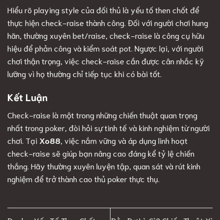
Hiểu rõ playing style của đối thủ là yếu tố then chốt để
thực hiện check-raise thành công. Đối với người chơi hung
hãn, thường xuyên bet/raise, check-raise là công cụ hữu
hiệu để phản công và kiểm soát pot. Ngược lại, với người
chơi thận trọng, việc check-raise cần được cân nhắc kỹ
lưỡng vì họ thường chỉ tiếp tục khi có bài tốt.
Kết Luận
Check-raise là một trong những chiến thuật quan trọng
nhất trong poker, đòi hỏi sự tinh tế và kinh nghiệm từ người
chơi. Tại
Xo88
, việc nắm vững và áp dụng linh hoạt
check-raise sẽ giúp bạn nâng cao đáng kể tỷ lệ chiến
thắng. Hãy thường xuyên luyện tập, quan sát và rút kinh
nghiệm để trở thành cao thủ poker thực thụ.