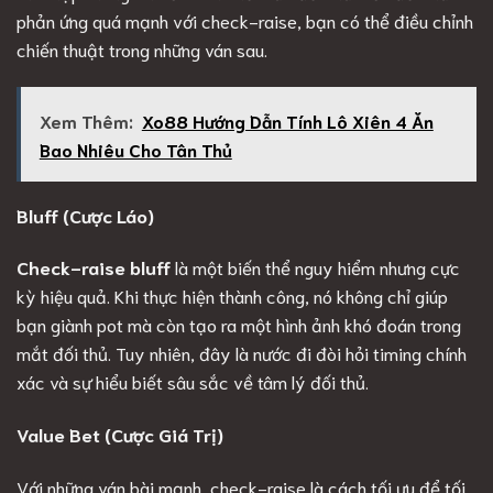
phản ứng quá mạnh với check-raise, bạn có thể điều chỉnh
chiến thuật trong những ván sau.
Xem Thêm:
Xo88 Hướng Dẫn Tính Lô Xiên 4 Ăn
Bao Nhiêu Cho Tân Thủ
Bluff (Cược Láo)
Check-raise bluff
là một biến thể nguy hiểm nhưng cực
kỳ hiệu quả. Khi thực hiện thành công, nó không chỉ giúp
bạn giành pot mà còn tạo ra một hình ảnh khó đoán trong
mắt đối thủ. Tuy nhiên, đây là nước đi đòi hỏi timing chính
xác và sự hiểu biết sâu sắc về tâm lý đối thủ.
Value Bet (Cược Giá Trị)
Với những ván bài mạnh, check-raise là cách tối ưu để tối