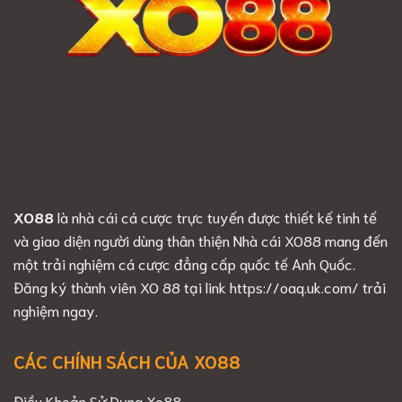
XO88
là nhà cái cá cược trực tuyến được thiết kế tinh tế
và giao diện người dùng thân thiện Nhà cái XO88 mang đến
một trải nghiệm cá cược đẳng cấp quốc tế Anh Quốc.
Đăng ký thành viên XO 88 tại link https://oaq.uk.com/ trải
nghiệm ngay.
CÁC CHÍNH SÁCH CỦA XO88
Điều Khoản Sử Dụng Xo88