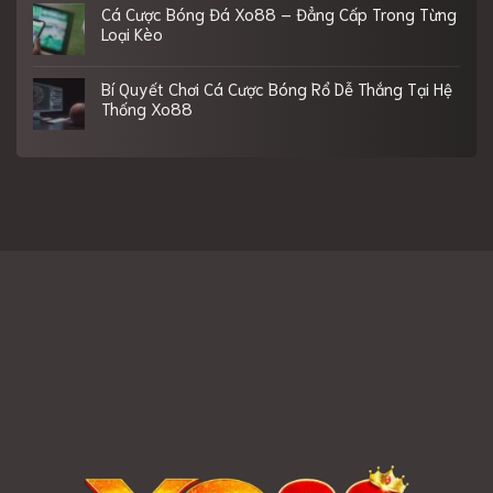
Cá Cược Bóng Đá Xo88 – Đẳng Cấp Trong Từng
Loại Kèo
Bí Quyết Chơi Cá Cược Bóng Rổ Dễ Thắng Tại Hệ
Thống Xo88