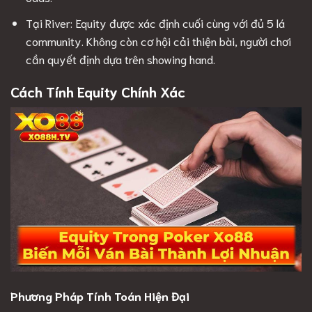
Tại River: Equity được xác định cuối cùng với đủ 5 lá
community. Không còn cơ hội cải thiện bài, người chơi
cần quyết định dựa trên showing hand.
Cách Tính Equity Chính Xác
Phương Pháp Tính Toán Hiện Đại