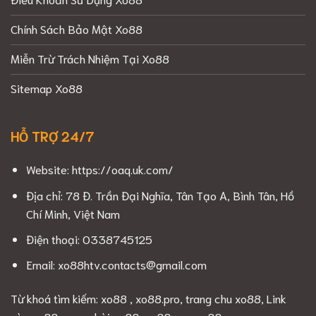
Chính Sách Bảo Mật Xo88
Miễn Trừ Trách Nhiệm Tại Xo88
Sitemap Xo88
HỖ TRỢ 24/7
Website:
https://oaq.uk.com/
Địa chỉ: 78 Đ. Trần Đại Nghĩa, Tân Tạo A, Bình Tân, Hồ
Chí Minh, Việt Nam
Điện thoại: 0338745125
Email:
xo88htv.contacts@gmail.com
Từ khoá tìm kiếm: xo88 , xo88.pro, trang chu xo88, Link
vào xo88, game bài xo88, xo88 pro, xo88.com.