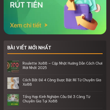
BÀI VIẾT MỚI NHẤT
Roulette Xo88 – Cập Nhật Hướng Dẫn Cách Chơi
Mới Nhất 2025
Cách Bắt Đề 4 Càng Được Bật Mí Từ Chuyên Gia
Xo88
Tổng Hợp Kinh Nghiệm Câu Đề 3 Càng Từ
Chuyên Gia Tại Xo88