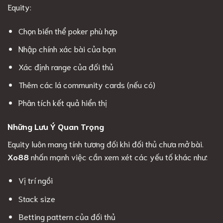
Equity:
Chọn biến thể poker phù hợp
Nhập chính xác bài của bạn
Xác định range của đối thủ
Thêm các lá community cards (nếu có)
Phân tích kết quả hiển thị
Những Lưu Ý Quan Trọng
Equity luôn mang tính tương đối khi đối thủ chưa mở bài.
Xo88
nhấn mạnh việc cần xem xét các yếu tố khác như:
Vị trí ngồi
Stack size
Betting pattern của đối thủ