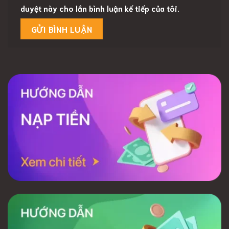
duyệt này cho lần bình luận kế tiếp của tôi.