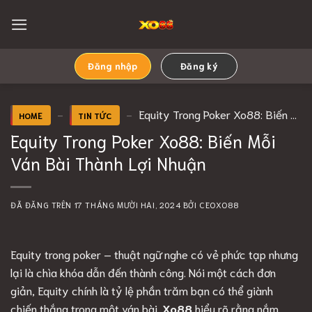
Chuyển
đến
nội
dung
Đăng nhập
Đăng ký
-
-
Equity Trong Poker Xo88: Biến Mỗi
HOME
TIN TỨC
Ván Bài Thành Lợi Nhuận
Equity Trong Poker Xo88: Biến Mỗi
Ván Bài Thành Lợi Nhuận
ĐÃ ĐĂNG TRÊN
17 THÁNG MƯỜI HAI, 2024
BỞI
CEOXO88
Equity trong
poker
– thuật ngữ nghe có vẻ phức tạp nhưng
lại là chìa khóa dẫn đến thành công. Nói một cách đơn
giản, Equity chính là tỷ lệ phần trăm bạn có thể giành
chiến thắng trong một ván bài.
Xo88
hiểu rõ rằng nắm