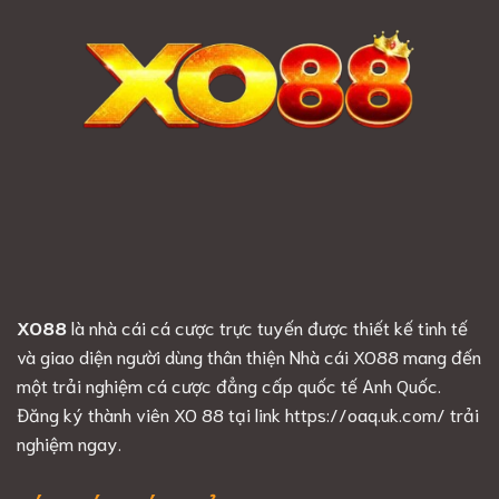
XO88
là nhà cái cá cược trực tuyến được thiết kế tinh tế
và giao diện người dùng thân thiện Nhà cái XO88 mang đến
một trải nghiệm cá cược đẳng cấp quốc tế Anh Quốc.
Đăng ký thành viên XO 88 tại link https://oaq.uk.com/ trải
nghiệm ngay.