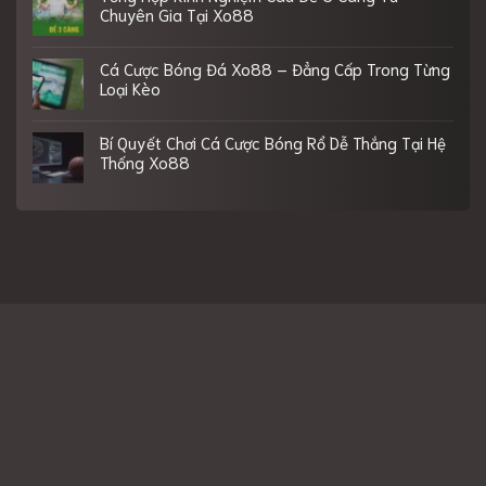
Chuyên Gia Tại Xo88
Cá Cược Bóng Đá Xo88 – Đẳng Cấp Trong Từng
Loại Kèo
Bí Quyết Chơi Cá Cược Bóng Rổ Dễ Thắng Tại Hệ
Thống Xo88