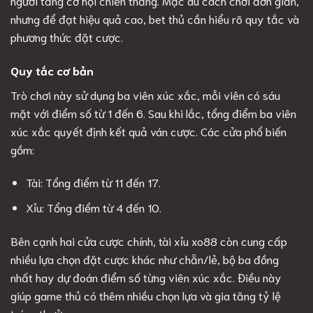
người tăng cơ hội chiến thắng. Mặc dù cách chơi đơn giản,
nhưng để đạt hiệu quả cao, bet thủ cần hiểu rõ quy tắc và
phương thức đặt cược.
Quy tắc cơ bản
Trò chơi này sử dụng ba viên xúc xắc, mỗi viên có sáu
mặt với điểm số từ 1 đến 6. Sau khi lắc, tổng điểm ba viên
xúc xắc quyết định kết quả ván cược. Các cửa phổ biến
gồm:
Tài: Tổng điểm từ 11 đến 17.
Xỉu: Tổng điểm từ 4 đến 10.
Bên cạnh hai cửa cược chính, tài xỉu xo88 còn cung cấp
nhiều lựa chọn đặt cược khác như chẵn/lẻ, bộ ba đồng
nhất hay dự đoán điểm số từng viên xúc xắc. Điều này
giúp game thủ có thêm nhiều chọn lựa và gia tăng tỷ lệ