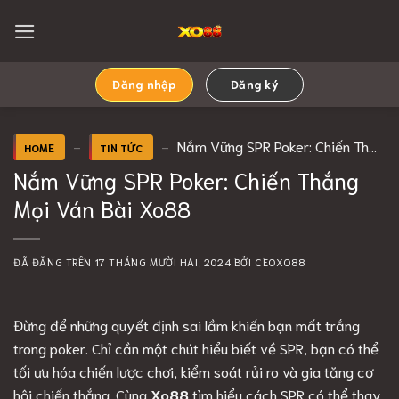
Chuyển
đến
nội
dung
Đăng nhập
Đăng ký
-
-
Nắm Vững SPR Poker: Chiến Thắng
HOME
TIN TỨC
Mọi Ván Bài Xo88
Nắm Vững SPR Poker: Chiến Thắng
Mọi Ván Bài Xo88
ĐÃ ĐĂNG TRÊN
17 THÁNG MƯỜI HAI, 2024
BỞI
CEOXO88
Đừng để những quyết định sai lầm khiến bạn mất trắng
trong
poker
. Chỉ cần một chút hiểu biết về SPR, bạn có thể
tối ưu hóa chiến lược chơi, kiểm soát rủi ro và gia tăng cơ
hội chiến thắng. Cùng
Xo88
tìm hiểu cách SPR có thể thay