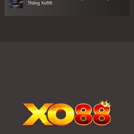
Thống Xo88