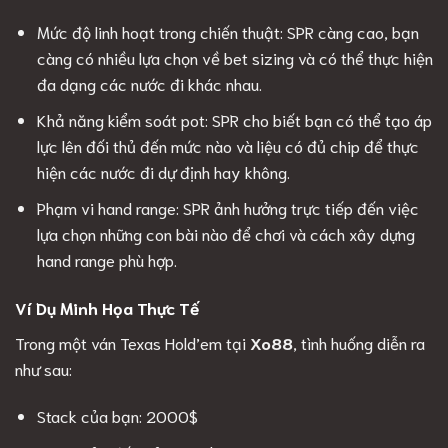
Mức độ linh hoạt trong chiến thuật: SPR càng cao, bạn
càng có nhiều lựa chọn về bet sizing và có thể thực hiện
đa dạng các nước đi khác nhau.
Khả năng kiểm soát pot: SPR cho biết bạn có thể tạo áp
lực lên đối thủ đến mức nào và liệu có đủ chip để thực
hiện các nước đi dự định hay không.
Phạm vi hand range: SPR ảnh hưởng trực tiếp đến việc
lựa chọn những con bài nào để chơi và cách xây dựng
hand range phù hợp.
Ví Dụ Minh Họa Thực Tế
Trong một ván Texas Hold’em tại
Xo88
, tình huống diễn ra
như sau:
Stack của bạn: 2000$