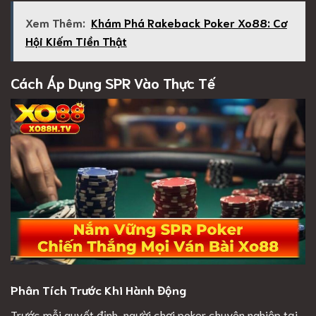
Xem Thêm:
Khám Phá Rakeback Poker Xo88: Cơ
Hội Kiếm Tiền Thật
Cách Áp Dụng SPR Vào Thực Tế
Phân Tích Trước Khi Hành Động
Trước mỗi quyết định, người chơi poker chuyên nghiệp tại